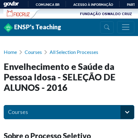
Ir para conteúdo
COMUNICA BR
ACESSO À INFORMAÇÃO
PARTI
IR
PARA
ENSP's Teaching
O
CONTEÚDO
Home
Courses
All Selection Processes
Envelhecimento e Saúde da
Pessoa Idosa - SELEÇÃO DE
ALUNOS - 2016
Courses
Sobre o Processo Seletivo