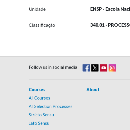
Unidade
ENSP - Escola Nac
Classificação
340.01 - PROCES
Follow us in social media
Courses
About
All Courses
All Selection Processes
Stricto Sensu
Lato Sensu