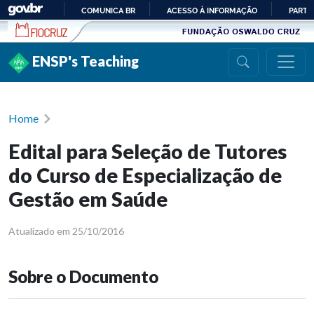
Ir para conteúdo
COMUNICA BR
ACESSO À INFORMAÇÃO
PARTI
IR
PARA
ENSP's Teaching
O
CONTEÚDO
Home
Edital para Seleção de Tutores
do Curso de Especialização de
Gestão em Saúde
Atualizado em 25/10/2016
Sobre o Documento