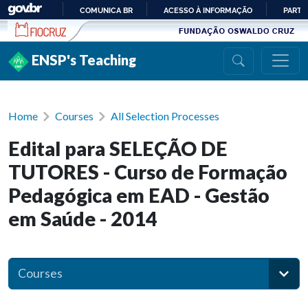
Ir para conteúdo
COMUNICA BR
ACESSO À INFORMAÇÃO
PARTI
IR
PARA
ENSP's Teaching
O
CONTEÚDO
Home
Courses
All Selection Processes
Edital para SELEÇÃO DE
TUTORES - Curso de Formação
Pedagógica em EAD - Gestão
em Saúde - 2014
Courses