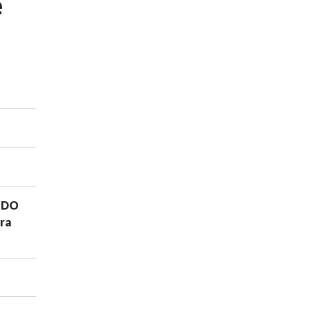
e
O DO
ra