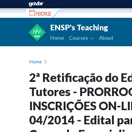
Ir para conteúdo
ENSP's Teaching
Home
Courses
About
Home
2ª Retificação do E
Tutores - PRORR
INSCRIÇÕES ON-LINE
04/2014 - Edital pa