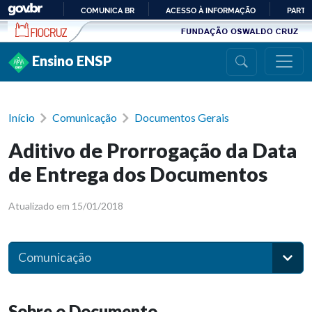
Ir para conteúdo
COMUNICA BR
ACESSO À INFORMAÇÃO
PARTI
IR
PARA
Ensino ENSP
O
CONTEÚDO
Início
Comunicação
Documentos Gerais
Aditivo de Prorrogação da Data
de Entrega dos Documentos
Atualizado em 15/01/2018
Comunicação
Sobre o Documento