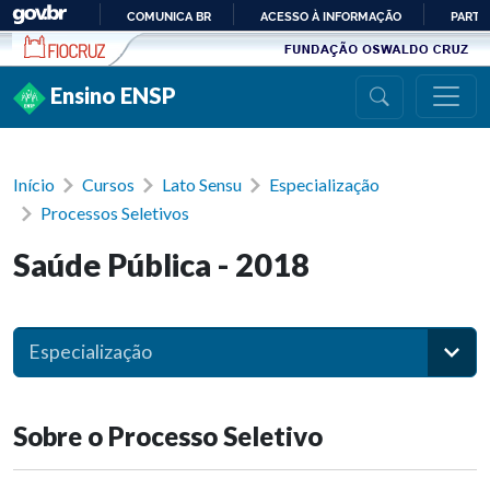
Ir para conteúdo
COMUNICA BR
ACESSO À INFORMAÇÃO
PARTI
IR
PARA
Ensino ENSP
O
CONTEÚDO
Início
Cursos
Lato Sensu
Especialização
Processos Seletivos
Saúde Pública - 2018
Especialização
Sobre o Processo Seletivo