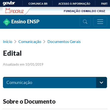
Ir para conteúdo
COMUNICA BR
ACESSO À INFORMAÇÃO
PARTI
IR
PARA
Ensino ENSP
O
CONTEÚDO
Início
Comunicação
Documentos Gerais
Edital
Atualizado em 10/01/2019
Comunicação
Sobre o Documento