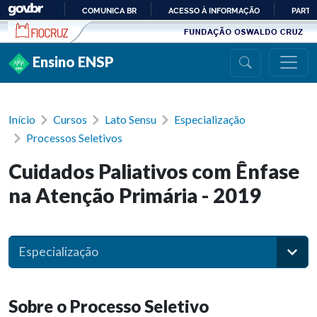
Ir para conteúdo
COMUNICA BR
ACESSO À INFORMAÇÃO
PARTI
IR
PARA
Ensino ENSP
O
CONTEÚDO
Início
Cursos
Lato Sensu
Especialização
Processos Seletivos
Cuidados Paliativos com Ênfase
na Atenção Primária - 2019
Especialização
Sobre o Processo Seletivo