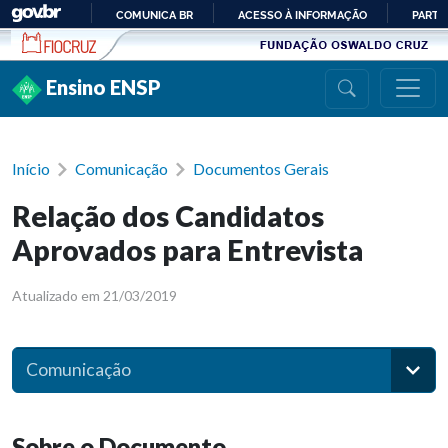
Ir para conteúdo
COMUNICA BR
ACESSO À INFORMAÇÃO
PARTI
IR
PARA
Ensino ENSP
O
CONTEÚDO
Início
Comunicação
Documentos Gerais
Relação dos Candidatos
Aprovados para Entrevista
Atualizado em 21/03/2019
Comunicação
Sobre o Documento