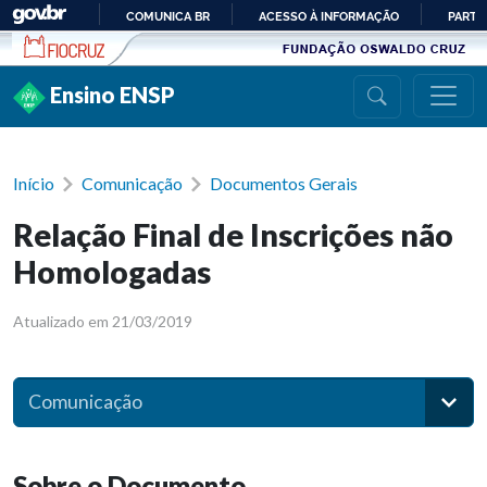
Ir para conteúdo
COMUNICA BR
ACESSO À INFORMAÇÃO
PARTI
IR
PARA
Ensino ENSP
O
CONTEÚDO
Início
Comunicação
Documentos Gerais
Relação Final de Inscrições não
Homologadas
Atualizado em 21/03/2019
Comunicação
Sobre o Documento