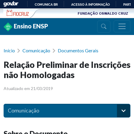
Ir para conteúdo
COMUNICA BR
ACESSO À INFORMAÇÃO
PARTI
IR
PARA
Ensino ENSP
O
CONTEÚDO
Início
Comunicação
Documentos Gerais
Relação Preliminar de Inscrições
não Homologadas
Atualizado em 21/03/2019
Comunicação
Sobre o Documento