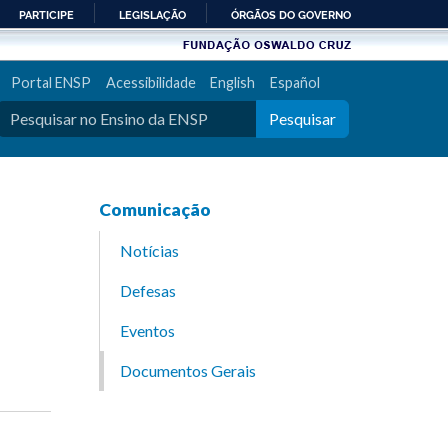
PARTICIPE
LEGISLAÇÃO
ÓRGÃOS DO GOVERNO
Portal ENSP
Acessibilidade
English
Español
Pesquisar
Comunicação
Notícias
Defesas
Eventos
Documentos Gerais