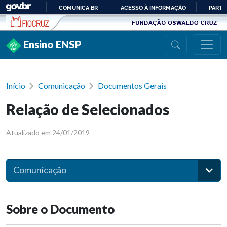
Ir para conteúdo
COMUNICA BR
ACESSO À INFORMAÇÃO
PARTI
IR
PARA
Ensino ENSP
O
CONTEÚDO
Início
Comunicação
Documentos Gerais
Relação de Selecionados
Atualizado em 24/01/2019
Comunicação
Sobre o Documento