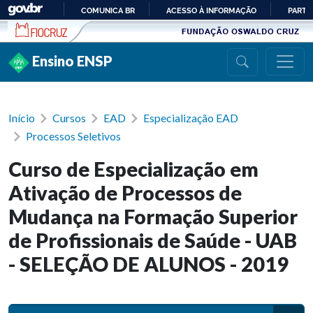
Ir para conteúdo
COMUNICA BR
ACESSO À INFORMAÇÃO
PARTI
IR
PARA
Ensino ENSP
O
CONTEÚDO
Início
Cursos
EAD
Especialização EAD
Processos Seletivos
Curso de Especialização em
Ativação de Processos de
Mudança na Formação Superior
de Profissionais de Saúde - UAB
- SELEÇÃO DE ALUNOS - 2019