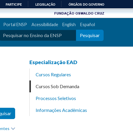
PARTICIPE
LEGISLAÇÃO
ÓRGÃOS DO GOVERNO
Portal ENSP
Acessibilidade
English
Español
Pesquisar
Especialização EAD
Cursos Regulares
Cursos Sob Demanda
Processos Seletivos
Informações Acadêmicas
quisar
recentes