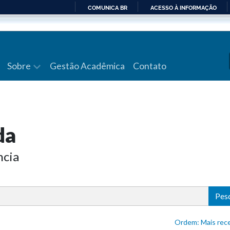
COMUNICA BR
ACESSO À INFORMAÇÃO
IR
PARA
O
CONTEÚDO
Sobre
Gestão Acadêmica
Contato
da
ncia
Pes
Ordem: Mais 