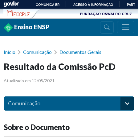
Ir para conteúdo
COMUNICA BR
ACESSO À INFORMAÇÃO
PARTI
IR
PARA
Ensino ENSP
O
CONTEÚDO
Início
Comunicação
Documentos Gerais
Resultado da Comissão PcD
Atualizado em 12/05/2021
Comunicação
Sobre o Documento