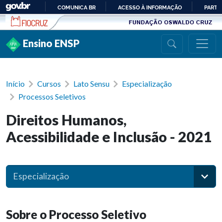
Ir para conteúdo
COMUNICA BR
ACESSO À INFORMAÇÃO
PARTI
IR
PARA
Ensino ENSP
O
CONTEÚDO
Início
Cursos
Lato Sensu
Especialização
Processos Seletivos
Direitos Humanos,
Acessibilidade e Inclusão - 2021
Especialização
Sobre o Processo Seletivo