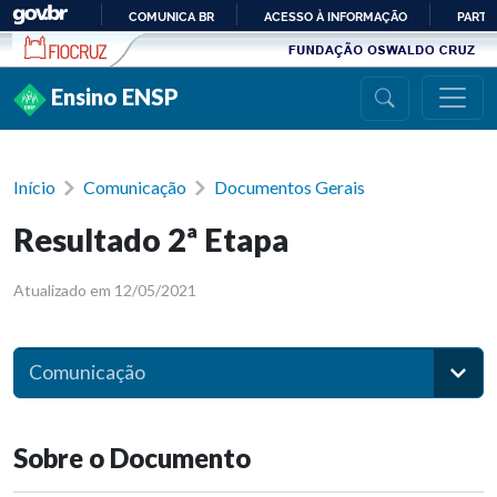
Ir para conteúdo
COMUNICA BR
ACESSO À INFORMAÇÃO
PARTI
IR
PARA
Ensino ENSP
O
CONTEÚDO
Início
Comunicação
Documentos Gerais
Resultado 2ª Etapa
Atualizado em 12/05/2021
Comunicação
Sobre o Documento