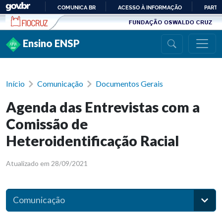
Ir para conteúdo
COMUNICA BR
ACESSO À INFORMAÇÃO
PARTI
IR
PARA
Ensino ENSP
O
CONTEÚDO
Início
Comunicação
Documentos Gerais
Agenda das Entrevistas com a
Comissão de
Heteroidentificação Racial
Atualizado em 28/09/2021
Comunicação