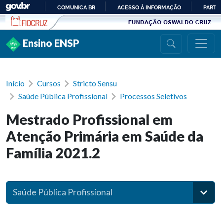
Ir para conteúdo
COMUNICA BR
ACESSO À INFORMAÇÃO
PARTI
IR
PARA
Ensino ENSP
O
CONTEÚDO
Início
Cursos
Stricto Sensu
Saúde Pública Profissional
Processos Seletivos
Mestrado Profissional em
Atenção Primária em Saúde da
Família 2021.2
Saúde Pública Profissional