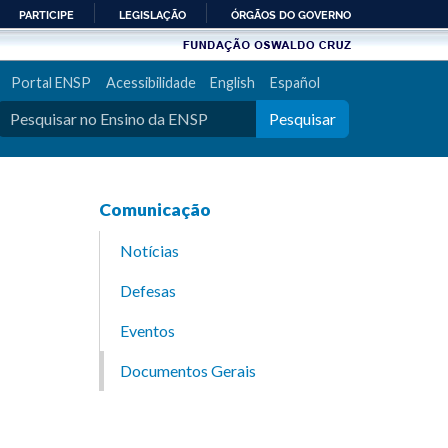
PARTICIPE
LEGISLAÇÃO
ÓRGÃOS DO GOVERNO
Portal ENSP
Acessibilidade
English
Español
Pesquisar
Comunicação
Notícias
Defesas
Eventos
Documentos Gerais