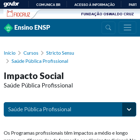
Ir para conteúdo
COMUNICA BR
ACESSO À INFORMAÇÃO
PARTI
IR
PARA
Ensino ENSP
O
CONTEÚDO
Início
Cursos
Stricto Sensu
Saúde Pública Profissional
Impacto Social
Saúde Pública Profissional
Saúde Pública Profissional
Os Programas profissionais têm impactos a médio e longo