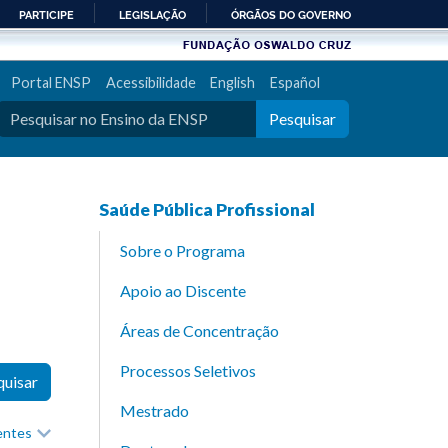
PARTICIPE
LEGISLAÇÃO
ÓRGÃOS DO GOVERNO
Portal ENSP
Acessibilidade
English
Español
Pesquisar
Saúde Pública Profissional
Sobre o Programa
Apoio ao Discente
Áreas de Concentração
Processos Seletivos
quisar
Mestrado
recentes