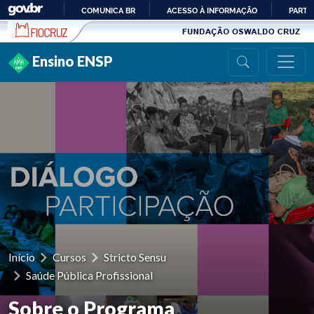
Ir para conteúdo
COMUNICA BR
ACESSO À INFORMAÇÃO
PARTI
IR
PARA
Ensino ENSP
O
CONTEÚDO
Início
Cursos
Stricto Sensu
Saúde Pública Profissional
Sobre o Programa