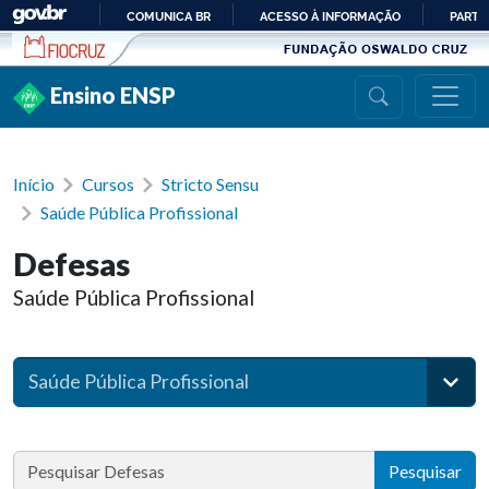
Ir para conteúdo
COMUNICA BR
ACESSO À INFORMAÇÃO
PARTI
IR
PARA
Ensino ENSP
O
CONTEÚDO
Início
Cursos
Stricto Sensu
Saúde Pública Profissional
Defesas
Saúde Pública Profissional
Saúde Pública Profissional
Pesquisar