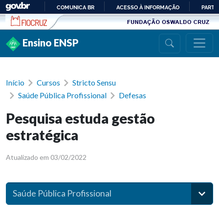
Ir para conteúdo
COMUNICA BR
ACESSO À INFORMAÇÃO
PARTI
IR
PARA
Ensino ENSP
O
CONTEÚDO
Início
Cursos
Stricto Sensu
Saúde Pública Profissional
Defesas
Pesquisa estuda gestão
estratégica
Atualizado em 03/02/2022
Saúde Pública Profissional