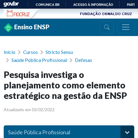
Ir para conteúdo
COMUNICA BR
ACESSO À INFORMAÇÃO
PARTI
IR
PARA
Ensino ENSP
O
CONTEÚDO
Início
Cursos
Stricto Sensu
Saúde Pública Profissional
Defesas
Pesquisa investiga o
planejamento como elemento
estratégico na gestão da ENSP
Atualizado em 03/02/2022
Saúde Pública Profissional