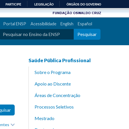
PARTICIPE
LEGISLAÇÃO
ÓRGÃOS DO GOVERNO
Portal ENSP
Acessibilidade
English
Español
Pesquisar
Saúde Pública Profissional
Sobre o Programa
Apoio ao Discente
Áreas de Concentração
Processos Seletivos
quisar
Mestrado
recentes