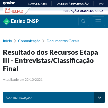
Ir para conteúdo
COMUNICA BR
ACESSO À INFORMAÇÃO
PARTI
IR
PARA
Ensino ENSP
O
CONTEÚDO
Início
Comunicação
Documentos Gerais
Resultado dos Recursos Etapa
III - Entrevistas/Classificação
Final
Atualizado em 22/10/2021
Comunicação