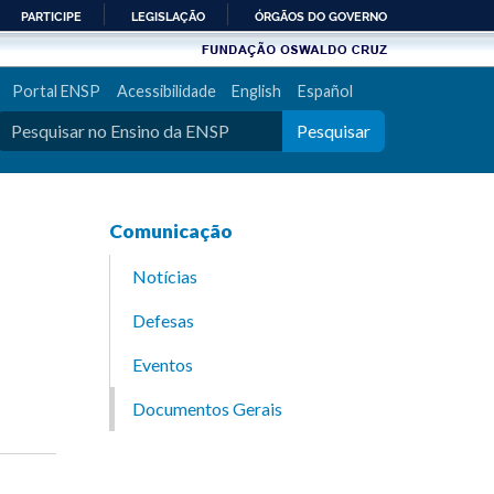
PARTICIPE
LEGISLAÇÃO
ÓRGÃOS DO GOVERNO
Portal ENSP
Acessibilidade
English
Español
Pesquisar
Comunicação
Notícias
Defesas
Eventos
Documentos Gerais