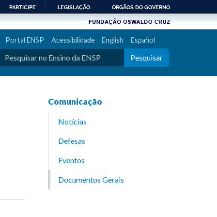
PARTICIPE
LEGISLAÇÃO
ÓRGÃOS DO GOVERNO
Portal ENSP
Acessibilidade
English
Español
Pesquisar
Comunicação
Notícias
Defesas
Eventos
Documentos Gerais