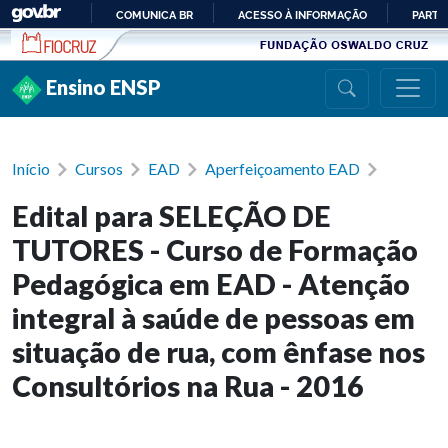
Ir para conteúdo
COMUNICA BR
ACESSO À INFORMAÇÃO
PARTI
IR
PARA
Ensino ENSP
O
CONTEÚDO
Início
Cursos
EAD
Aperfeiçoamento EAD
Edital para SELEÇÃO DE
TUTORES - Curso de Formação
Pedagógica em EAD - Atenção
integral à saúde de pessoas em
situação de rua, com ênfase nos
Consultórios na Rua - 2016