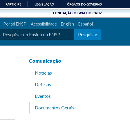
PARTICIPE
LEGISLAÇÃO
ÓRGÃOS DO GOVERNO
Portal ENSP
Acessibilidade
English
Español
Pesquisar
Comunicação
Notícias
Defesas
Eventos
Documentos Gerais