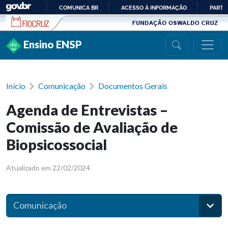
Ir para conteúdo
COMUNICA BR
ACESSO À INFORMAÇÃO
PARTI
IR
PARA
Ensino ENSP
O
CONTEÚDO
Início
Comunicação
Documentos Gerais
Agenda de Entrevistas –
Comissão de Avaliação de
Biopsicossocial
Atualizado em 22/02/2024
Comunicação