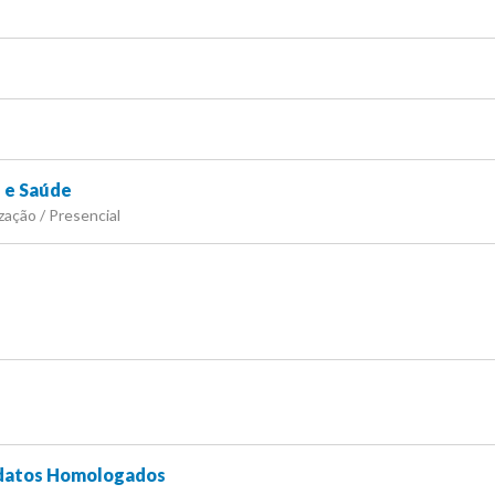
 e Saúde
zação / Presencial
idatos Homologados