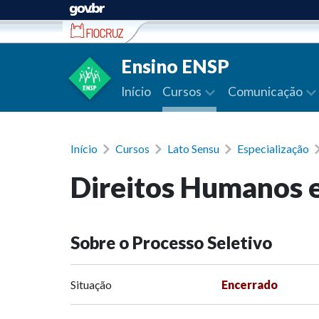
Ir para conteúdo
Ensino ENSP
Início
Cursos
Comunicação
Início
Cursos
Lato Sensu
Especialização
Direitos Humanos e
Sobre o Processo Seletivo
Situação
Encerrado