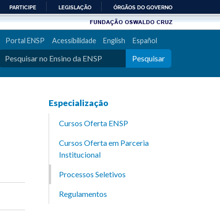
PARTICIPE
LEGISLAÇÃO
ÓRGÃOS DO GOVERNO
Portal ENSP
Acessibilidade
English
Español
Pesquisar
Especialização
Cursos Oferta ENSP
Cursos Oferta em Parceria
Institucional
Processos Seletivos
Regulamentos