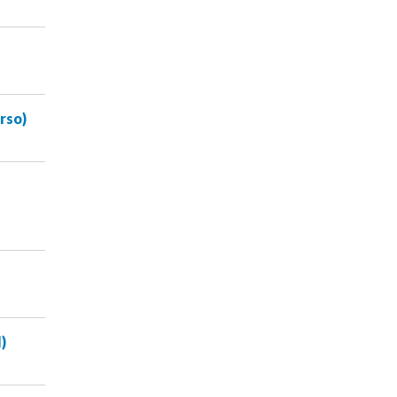
rso)
)