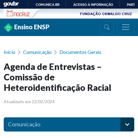
Ir para conteúdo
COMUNICA BR
ACESSO À INFORMAÇÃO
PARTI
IR
PARA
Ensino ENSP
O
CONTEÚDO
Início
Comunicação
Documentos Gerais
Agenda de Entrevistas –
Comissão de
Heteroidentificação Racial
Atualizado em 22/02/2024
Comunicação