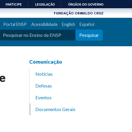
PARTICIPE
LEGISLAÇÃO
ÓRGÃOS DO GOVERNO
Portal ENSP
Acessibilidade
English
Español
Pesquisar
Comunicação
de
Notícias
Defesas
Eventos
Documentos Gerais