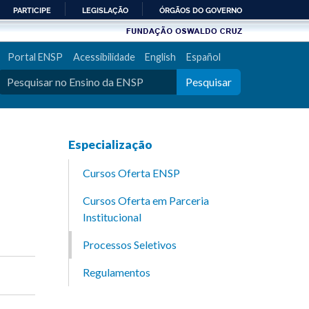
PARTICIPE
LEGISLAÇÃO
ÓRGÃOS DO GOVERNO
Portal ENSP
Acessibilidade
English
Español
Pesquisar
Especialização
Cursos Oferta ENSP
Cursos Oferta em Parceria
Institucional
Processos Seletivos
Regulamentos