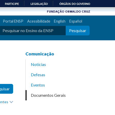
PARTICIPE
LEGISLAÇÃO
ÓRGÃOS DO GOVERNO
Portal ENSP
Acessibilidade
English
Español
Pesquisar
Comunicação
Notícias
Defesas
Eventos
quisar
Documentos Gerais
recentes