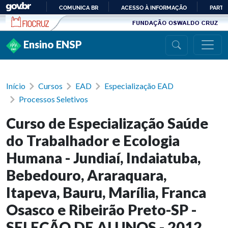
Ir para conteúdo
COMUNICA BR
ACESSO À INFORMAÇÃO
PARTI
IR
PARA
Ensino ENSP
O
CONTEÚDO
Início
Cursos
EAD
Especialização EAD
Processos Seletivos
Curso de Especialização Saúde
do Trabalhador e Ecologia
Humana - Jundiaí, Indaiatuba,
Bebedouro, Araraquara,
Itapeva, Bauru, Marília, Franca
Osasco e Ribeirão Preto-SP -
SELEÇÃO DE ALUNOS - 2012