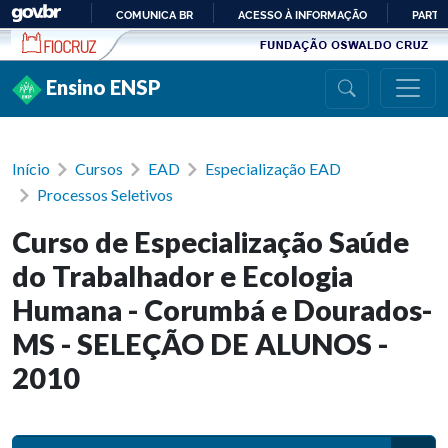
Ir para conteúdo
COMUNICA BR
ACESSO À INFORMAÇÃO
PARTI
IR
PARA
Ensino ENSP
O
CONTEÚDO
Início
Cursos
EAD
Especialização EAD
Processos Seletivos
Curso de Especialização Saúde
do Trabalhador e Ecologia
Humana - Corumbá e Dourados-
MS - SELEÇÃO DE ALUNOS -
2010