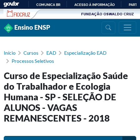
Ir para conteúdo
COMUNICA BR
ACESSO À INFORMAÇÃO
PARTI
IR
PARA
Ensino ENSP
O
CONTEÚDO
Início
Cursos
EAD
Especialização EAD
Processos Seletivos
Curso de Especialização Saúde
do Trabalhador e Ecologia
Humana - SP - SELEÇÃO DE
ALUNOS - VAGAS
REMANESCENTES - 2018