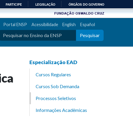
PARTICIPE
LEGISLAÇÃO
ÓRGÃOS DO GOVERNO
Portal ENSP
Acessibilidade
English
Español
Pesquisar
Especialização EAD
ica
Cursos Regulares
Cursos Sob Demanda
Processos Seletivos
Informações Acadêmicas