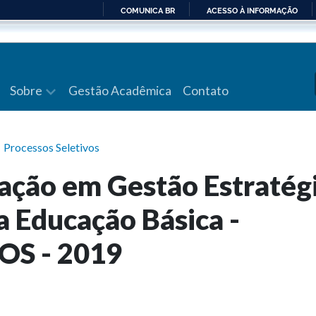
COMUNICA BR
ACESSO À INFORMAÇÃO
IR
PARA
O
CONTEÚDO
Sobre
Gestão Acadêmica
Contato
Processos Seletivos
zação em Gestão Estratég
a Educação Básica -
S - 2019