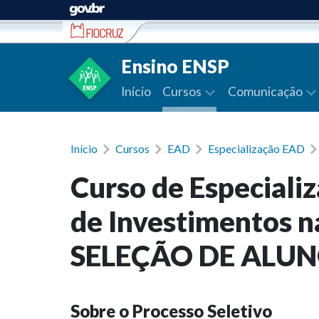
Ir para conteúdo
Ensino ENSP
Início
Cursos
Comunicação
Início
Cursos
EAD
Especialização EAD
Curso de Especiali
de Investimentos n
SELEÇÃO DE ALUNO
Sobre o Processo Seletivo