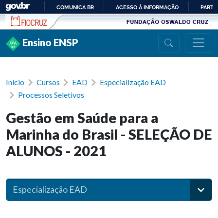
Ir para conteúdo
COMUNICA BR
ACESSO À INFORMAÇÃO
PARTI
IR
PARA
Ensino ENSP
O
CONTEÚDO
Início
Cursos
EAD
Especialização EAD
Processos Seletivos
Gestão em Saúde para a
Marinha do Brasil - SELEÇÃO DE
ALUNOS - 2021
Especialização EAD