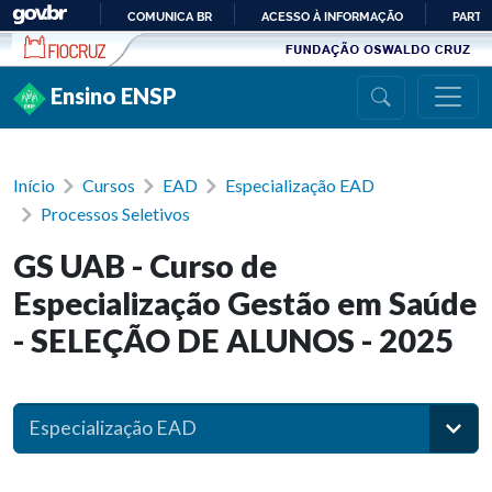
Ir para conteúdo
COMUNICA BR
ACESSO À INFORMAÇÃO
PARTI
IR
PARA
Ensino ENSP
O
CONTEÚDO
Início
Cursos
EAD
Especialização EAD
Processos Seletivos
GS UAB - Curso de
Especialização Gestão em Saúde
- SELEÇÃO DE ALUNOS - 2025
Especialização EAD