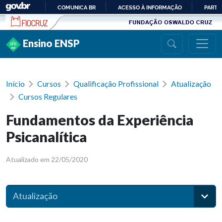
Ir para conteúdo
COMUNICA BR
ACESSO À INFORMAÇÃO
PARTI
IR
PARA
Ensino ENSP
O
CONTEÚDO
Início
Cursos
Qualificação Profissional
Atualização
Cursos Regulares
Fundamentos da Experiência
Psicanalítica
Atualizado em 22/05/2020
Atualização