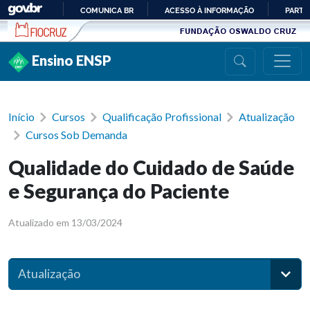
Ir para conteúdo
COMUNICA BR
ACESSO À INFORMAÇÃO
PARTI
IR
PARA
Ensino ENSP
O
CONTEÚDO
Início
Cursos
Qualificação Profissional
Atualização
Cursos Sob Demanda
Qualidade do Cuidado de Saúde
e Segurança do Paciente
Atualizado em 13/03/2024
Atualização