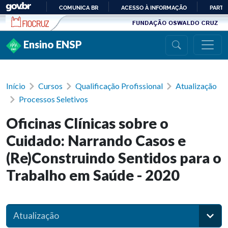
Ir para conteúdo
COMUNICA BR
ACESSO À INFORMAÇÃO
PARTI
IR
PARA
Ensino ENSP
O
CONTEÚDO
Início
Cursos
Qualificação Profissional
Atualização
Processos Seletivos
Oficinas Clínicas sobre o
Cuidado: Narrando Casos e
(Re)Construindo Sentidos para o
Trabalho em Saúde - 2020
Atualização