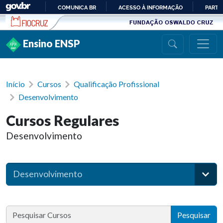
Ir para conteúdo
COMUNICA BR
ACESSO À INFORMAÇÃO
PARTI
IR
PARA
Ensino ENSP
O
CONTEÚDO
Início
Cursos
Qualificação Profissional
Desenvolvimento
Cursos Regulares
Desenvolvimento
Desenvolvimento
Pesquisar